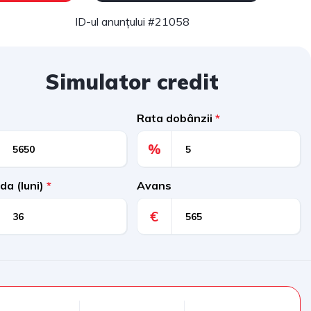
ID-ul anunțului #21058
Simulator credit
Rata dobânzii
*
%
da (luni)
*
Avans
€