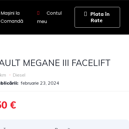
Mașini la
Contul
Comandă
meu
ULT MEGANE III FACELIFT
 km
Diesel
licării:
februarie 23, 2024
50 €