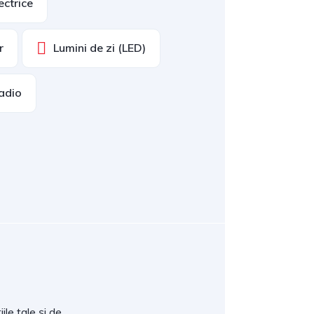
ectrice
r
Lumini de zi (LED)
adio
ile tale și de