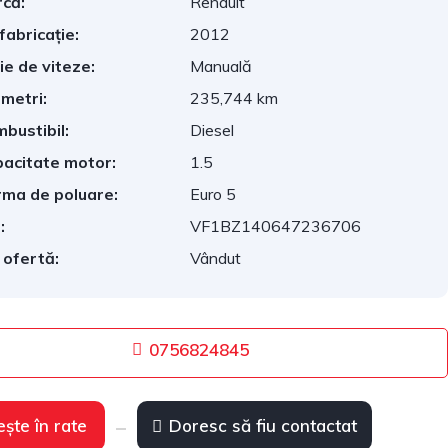
că:
Renault
fabricație:
2012
ie de viteze:
Manuală
ometri:
235,744 km
bustibil:
Diesel
acitate motor:
1.5
ma de poluare:
Euro 5
:
VF1BZ140647236706
 ofertă:
Vândut
0756824845
ește în rate
Doresc să fiu contactat