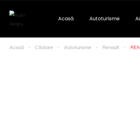
Acasă
Autoturisme
Au
Acasă
Căutare
Autoturisme
Renault
REN