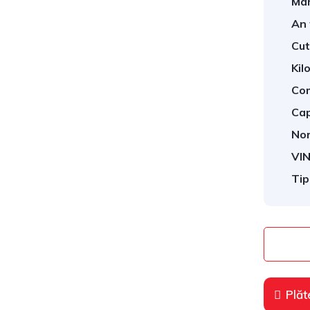
Mar
An 
Cut
Kil
Com
Cap
Nor
VIN
Tip
Plăt