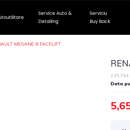
Service Auto &
Serviciu
toutilitare
Detailing
Buy Back
AULT MEGANE III FACELIFT
RENA
235,744
Data pub
5,6