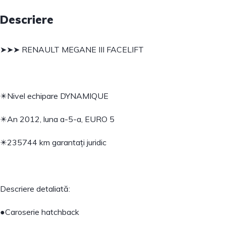
Descriere
➤➤➤ RENAULT MEGANE III FACELIFT
✴️Nivel echipare DYNAMIQUE
✴️An 2012, luna a-5-a, EURO 5
✴️235744 km garantați juridic
Descriere detaliată:
●Caroserie hatchback