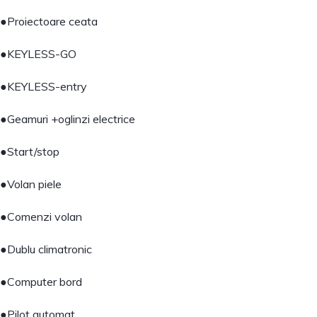
●Proiectoare ceata
●KEYLESS-GO
●KEYLESS-entry
●Geamuri +oglinzi electrice
●Start/stop
●Volan piele
●Comenzi volan
●Dublu climatronic
●Computer bord
●Pilot automat