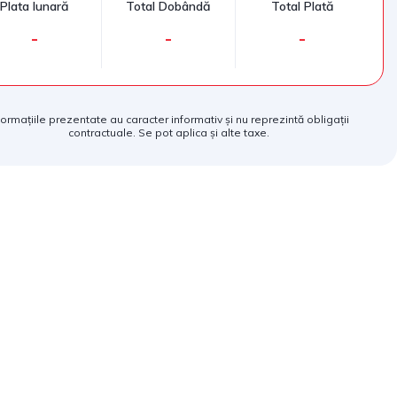
Plata lunară
Total Dobândă
Total Plată
-
-
-
formațiile prezentate au caracter informativ și nu reprezintă obligații
contractuale. Se pot aplica și alte taxe.