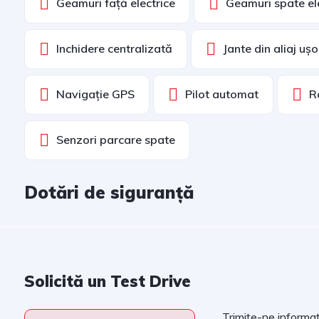
Geamuri față electrice
Geamuri spate el
Inchidere centralizată
Jante din aliaj ușo
Navigație GPS
Pilot automat
R
Senzori parcare spate
Dotări de siguranță
Solicită un Test Drive
Trimite-ne informați