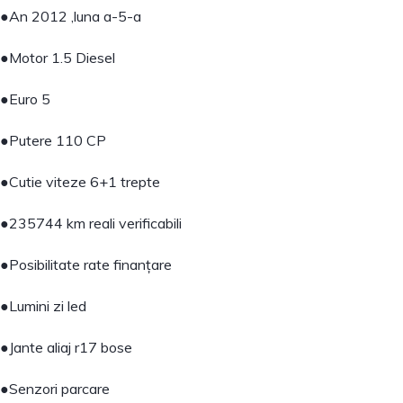
●An 2012 ,luna a-5-a
●Motor 1.5 Diesel
●Euro 5
●Putere 110 CP
●Cutie viteze 6+1 trepte
●235744 km reali verificabili
●Posibilitate rate finanțare
●Lumini zi led
●Jante aliaj r17 bose
●Senzori parcare