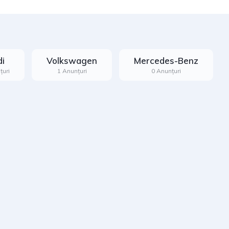
i
Volkswagen
Mercedes-Benz
țuri
1 Anunțuri
0 Anunțuri