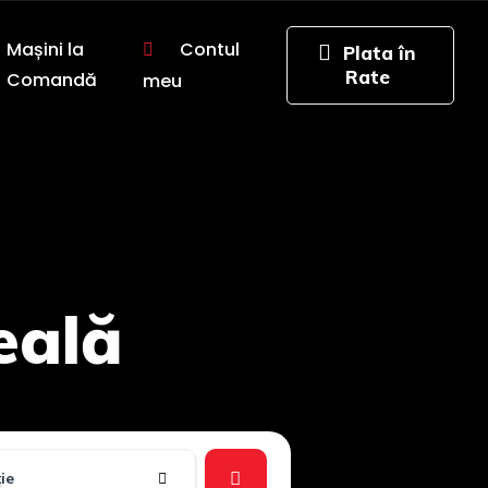
Mașini la
Contul
Comandă
meu
eală
ie