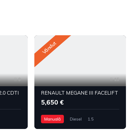
Vândut
9
15
.0 CDTI
RENAULT MEGANE III FACELIFT
5,650 €
Manuală
Diesel
1.5