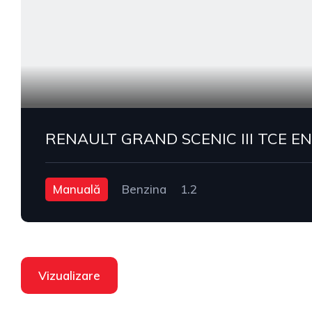
RENAULT GRAND SCENIC III TCE E
Manuală
Benzina
1.2
Vizualizare