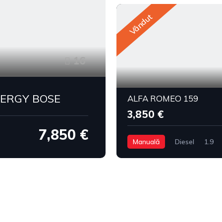
Vândut
16
NERGY BOSE
ALFA ROMEO 159
3,850 €
7,850 €
Manuală
Diesel
1.9