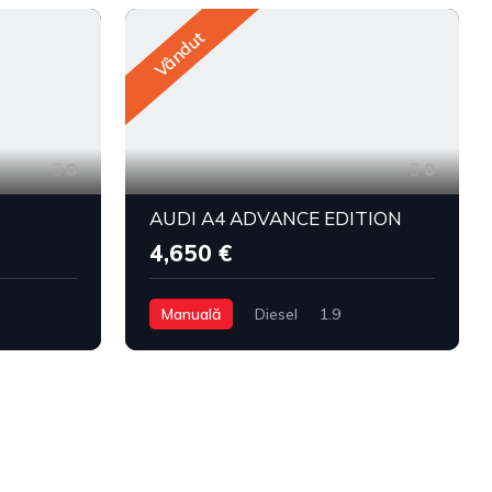
Vândut
8
8
AUDI A4 ADVANCE EDITION
4,650 €
Manuală
Diesel
1.9