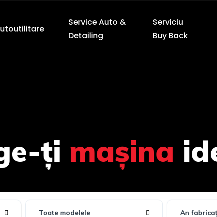
Service Auto &
Serviciu
utoutilitare
Detailing
Buy Back
ge-ți
mașina
id
Toate modelele
An fabricaț