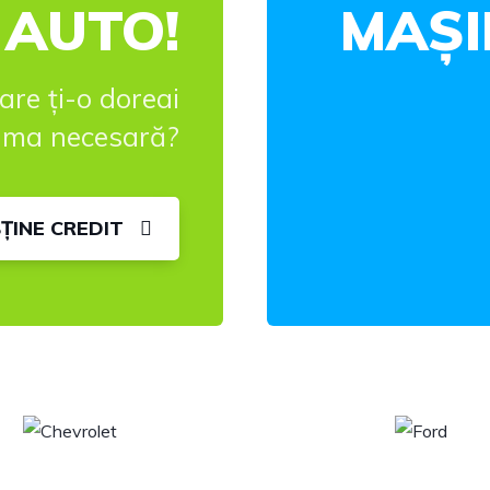
 AUTO!
MAȘI
are ți-o doreai
suma necesară?
ȚINE CREDIT