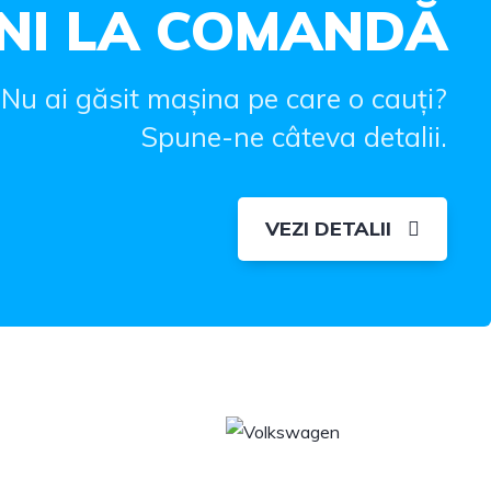
NI LA COMANDĂ
Nu ai găsit mașina pe care o cauți?
Spune-ne câteva detalii.
VEZI DETALII