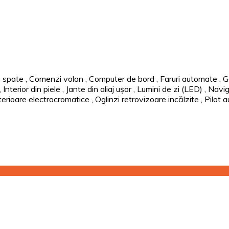
 spate
,
Comenzi volan
,
Computer de bord
,
Faruri automate
,
G
,
Interior din piele
,
Jante din aliaj ușor
,
Lumini de zi (LED)
,
Navig
terioare electrocromatice
,
Oglinzi retrovizoare incălzite
,
Pilot 