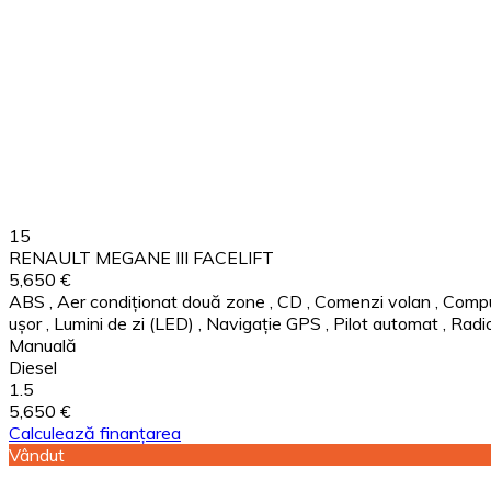
15
RENAULT MEGANE III FACELIFT
5,650 €
ABS
,
Aer condiționat două zone
,
CD
,
Comenzi volan
,
Compu
ușor
,
Lumini de zi (LED)
,
Navigație GPS
,
Pilot automat
,
Radi
Manuală
Diesel
1.5
5,650 €
Calculează finanțarea
Vândut