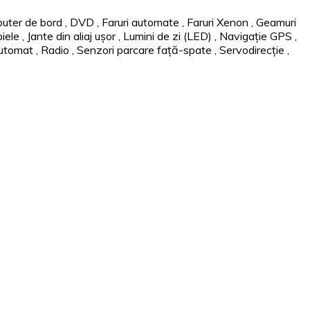
uter de bord
,
DVD
,
Faruri automate
,
Faruri Xenon
,
Geamuri
piele
,
Jante din aliaj ușor
,
Lumini de zi (LED)
,
Navigație GPS
,
automat
,
Radio
,
Senzori parcare față-spate
,
Servodirecție
,