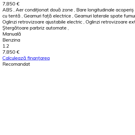
7,850 €
ABS
,
Aer condiționat două zone
,
Bare longitudinale acoperiș
cu tentă
,
Geamuri față electrice
,
Geamuri laterale spate fumur
Oglinzi retrovizoare ajustabile electric
,
Oglinzi retrovizoare ex
Ștergătoare parbriz automate
,
Manuală
Benzina
1.2
7,850 €
Calculează finanțarea
Recomandat