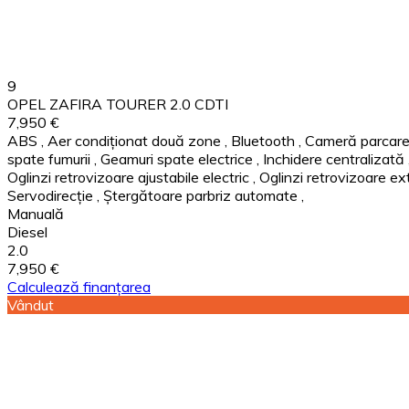
9
OPEL ZAFIRA TOURER 2.0 CDTI
7,950 €
ABS
,
Aer condiționat două zone
,
Bluetooth
,
Cameră parcare
spate fumurii
,
Geamuri spate electrice
,
Inchidere centralizată
Oglinzi retrovizoare ajustabile electric
,
Oglinzi retrovizoare ex
Servodirecție
,
Ștergătoare parbriz automate
,
Manuală
Diesel
2.0
7,950 €
Calculează finanțarea
Vândut