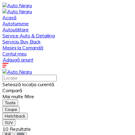
Acasă
Autoturisme
Autoutilitare
Service Auto & Detailing
Serviciu Buy Back
Mașini la Comandă
Contul meu
Adaugă anunț
Setează locația curentă
Compară
Mai multe filtre
Toate
Coupe
Hatchback
SUV
10
Rezultate