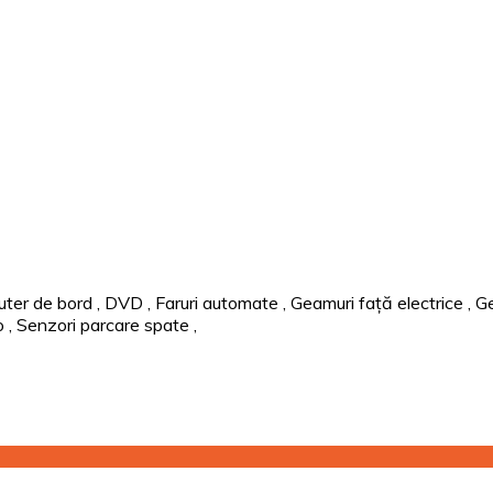
ter de bord
,
DVD
,
Faruri automate
,
Geamuri față electrice
,
Ge
o
,
Senzori parcare spate
,