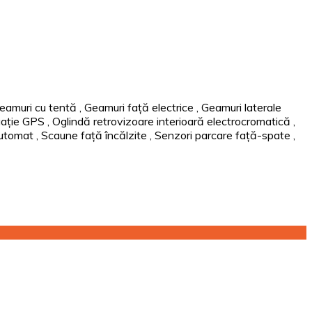
eamuri cu tentă
,
Geamuri față electrice
,
Geamuri laterale
ație GPS
,
Oglindă retrovizoare interioară electrocromatică
,
automat
,
Scaune față încălzite
,
Senzori parcare față-spate
,