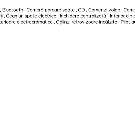
,
Bluetooth
,
Cameră parcare spate
,
CD
,
Comenzi volan
,
Comp
ii
,
Geamuri spate electrice
,
Inchidere centralizată
,
Interior din 
terioare electrocromatice
,
Oglinzi retrovizoare incălzite
,
Pilot 